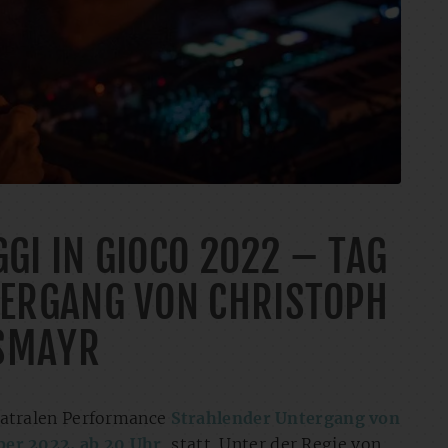
GI IN GIOCO 2022 – TAG
TERGANG VON CHRISTOPH
SMAYR
eatralen Performance
Strahlender Untergang von
er 2022, ab 20 Uhr
, statt. Unter der Regie von