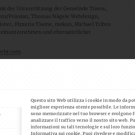
ank der Unterstützung der Gemeinde Tisens,
sens/Prissian, Thomas Nägele Webdesign,
lotec, Pizzeria Tisene, mekon, Michael Tribus
Kleinunternehmen und ehrenamtlicher
echt.com
.
Questo sito Web utilizza i cookie in modo da pote
migliore esperienza utente possibile. Le inform
sono memorizzate nel tuo browser e svolgono f
e
analizzare il traffico verso il nostro sito web. P
ARE IT!
informazioni su tali tecnologie e sul loro funz
Informativa sui cookie
. Puoi rivedere e modifica