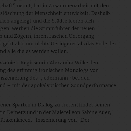
nschaft” nennt, hat in Zusammenarbeit mit den
uslöschung der Menschheit entwickelt. Deshalb
ien angelegt und die Städte leeren sich
ngen, werben die Stimmführer der neuen
rn und Zögern, ihrem raschen Untergang
 geht also um nichts Geringeres als das Ende der
nd alle die es werden wollen.
nszeniert Regisseurin Alexandra Wilke den
ung des grimmig ironischen Monologs von
 Inszenierung des „Jedermann“ bei den
tand – mit der apokalyptischen Soundperformance
ner Sparten in Dialog zu treten, findet seinen
in Demetz und in der Malerei von Sabine Auer,
ur Praxenknecht-Inszenierung von „Der