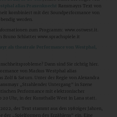
stphal alias Praxenknecht
Ransmayrs Text von
hheit kombiniert mit der Soundperformance von
ebendig werden.
i. Informationen zum Programm: www.ostwest.it.
n Bruno Schlatter www.sprachspiele.it
mayr
als theatrale Performance von Westphal,
nschheitsprobleme? Dann sind Sie richtig hier.
erformance von Markus Westphal alias
 Zolf & Saturn. Unter der Regie von Alexandra
 Ransmayr „Strahlender Untergang“ in Szene
tischen Performance mit elektronischer
20 Uhr, in der Kunsthalle West in Lana statt.
 2022, der Text stammt aus den 1980iger Jahren,
ihe der „Spielformen des Erzählens“ ein. Eine