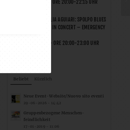
FR., 21.08.2026
- ORE
20:00
-
22:15
UHR
IN MEMORIAM DELIA AGUIARI: SPOLPO BLUES
BAND & RED HAZE IN CONCERT – EMERGENCY
X OWCEO
SA., 22.08.2026
- ORE
20:00
-
23:00
UHR
Beliebt
Kürzlich
Neue Event-Website/Nuovo sito eventi
29-06-2026 - 14:42
Gruppenbezogene Menschen-
feindlichkeit
17-01-2019 - 11:06