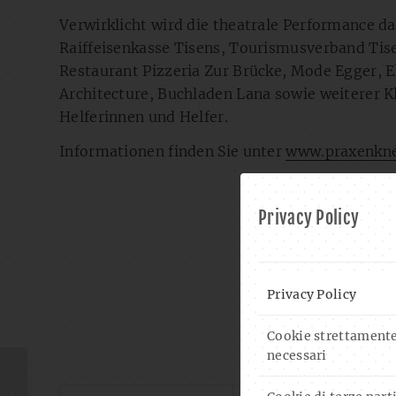
Verwirklicht wird die theatrale Performance d
Raiffeisenkasse Tisens, Tourismusverband Ti
Restaurant Pizzeria Zur Brücke, Mode Egger, E
Architecture, Buchladen Lana sowie weiterer 
Helferinnen und Helfer.
Informationen finden Sie unter
www.praxenkn
Privacy Policy
Privacy Policy
Cookie strettament
necessari
SH
SLOWTORCH IN
CONCERT & DJ-SET