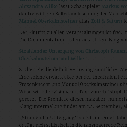
Alexandra Wilke
lässt Schauspieler
Markus We
der freiwilligen Selbstauslöschung der Mensc
Manuel Oberkalmsteiner
alias
Zolf & Saturn
l
Der Eintritt zu allen Veranstaltungen ist fre
Die Dokumentation finden sie auf dem Blog vo
Strahlender Untergang von Christoph Rans
Oberkalmsteiner und Wilke
Suchen Sie die definitive Lösung sämtlicher Me
Eine solche erwartet Sie bei der theatralen P
Praxenknecht und Manuel Oberkalmsteiner alias
Wilke wird der visionären Text von Christoph
gesetzt. Die Premiere dieser makaber-humoris
Klanguntermalung findet am 24. September, ab 
„Strahlender Untergang“ spielt im fernen Jahr
er fügt sich stilistisch in die ransmayrsche Re