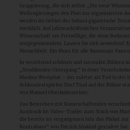
Gruppierung, die sich selbst „Die neue Wisse
Weltregierungen den Plan zur organisierten A
werden im Gebiet der Sahara gigantische Terrar
merklich. Auf jahrmarktähnlichen Veranstaltu
Wissenschaft um Freiwillige, die ohne Bedaue
entgegenwandeln. Lassen Sie sich anwerben! Es
Menschheit. Ein Muss für alle Ransmayr Fans u
In verstörend schönen und surrealen Bildern i
„Strahlenden Untergang“ in einer Verschränk
Markus Westphal – der zuletzt als Tod in der
Schlossfestspielen Dorf Tirol auf der Bühne s
von Manuel Oberkalmsteiner.
Das Bestreben mit Kunstschaffenden verschiede
Ausdruck im Video-Trailer zum Stück von Mart
die bereits im vergangenen Jahr das Plakat z
Kontrabass“ von Patrick Süskind gestaltet hat.