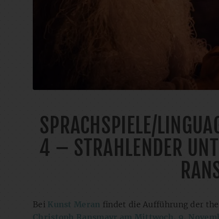
SPRACHSPIELE/LINGUAG
4 – STRAHLENDER UN
RAN
Bei
Kunst Meran
findet die Aufführung der th
Christoph Ransmayr am Mittwoch, 9. Novemb