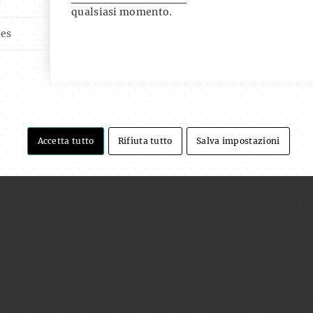
i
qualsiasi momento.
ies
Accetta tutto
Rifiuta tutto
Salva impostazioni