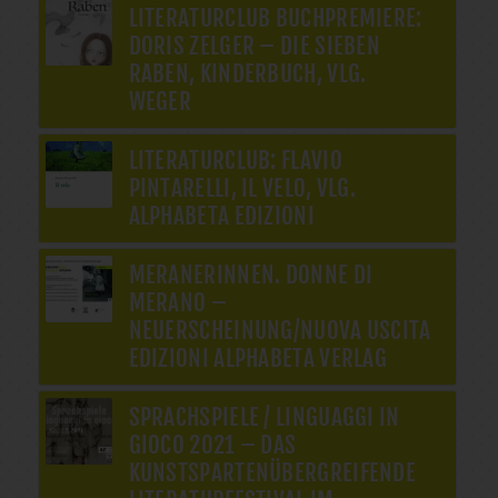
LITERATURCLUB BUCHPREMIERE:
DORIS ZELGER – DIE SIEBEN
RABEN, KINDERBUCH, VLG.
WEGER
LITERATURCLUB: FLAVIO
PINTARELLI, IL VELO, VLG.
ALPHABETA EDIZIONI
MERANERINNEN. DONNE DI
MERANO –
NEUERSCHEINUNG/NUOVA USCITA
EDIZIONI ALPHABETA VERLAG
SPRACHSPIELE / LINGUAGGI IN
GIOCO 2021 – DAS
KUNSTSPARTENÜBERGREIFENDE