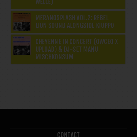
WELLE)
MERANOSPLASH VOL.2: REBEL
LION SOUND ALONGSIDE KIUPPO
CHEYENNE IN CONCERT (OWCEO X
UPLOAD) & DJ-SET MANU
MISCHKONSUM
CONTACT