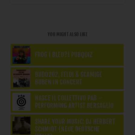
YOU MIGHT ALSO LIKE
FROG I BLED?! PUBQUIZ
BUDO202, FELDI & SCAMIGE
BUBEN IN CONCERT
NASCE IL COLLETTIVO PAB –
PERFORMING ARTIST BERSAGLIO
SHARE YOUR MUSIC: DJ HERBERT
SCHMIDT (NEUE DEUTSCHE