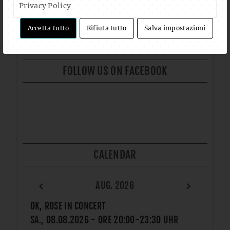
Privacy Policy
Auf Instagram folgen
Mehr laden
Accetta tutto
Rifiuta tutto
Salva impostazioni
FOLLOW US ON FACEBOOK
CALENDAR
AUG. 2026
OK, ROSE IN CONCERT
SA., 08.08.2026
- ORE
20:00
-
23:30
UHR