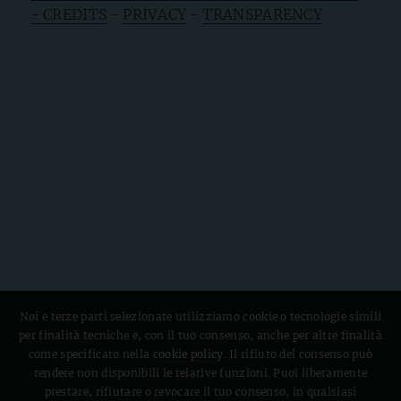
- CREDITS
-
PRIVACY
-
TRANSPARENCY
Noi e terze parti selezionate utilizziamo cookie o tecnologie simili
per finalità tecniche e, con il tuo consenso, anche per altre finalità
come specificato nella
cookie policy
. Il rifiuto del consenso può
rendere non disponibili le relative funzioni. Puoi liberamente
prestare, rifiutare o revocare il tuo consenso, in qualsiasi