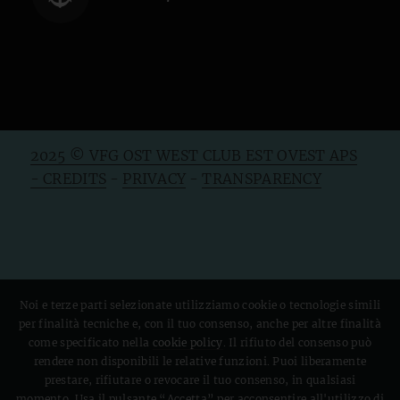
2025 © VFG OST WEST CLUB EST OVEST APS
- CREDITS
-
PRIVACY
-
TRANSPARENCY
Noi e terze parti selezionate utilizziamo cookie o tecnologie simili
per finalità tecniche e, con il tuo consenso, anche per altre finalità
come specificato nella
cookie policy
. Il rifiuto del consenso può
rendere non disponibili le relative funzioni. Puoi liberamente
prestare, rifiutare o revocare il tuo consenso, in qualsiasi
momento. Usa il pulsante “Accetta” per acconsentire all'utilizzo di