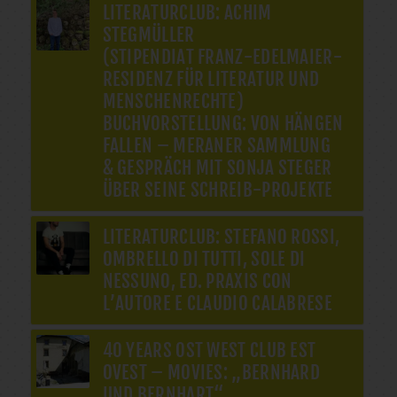
LITERATURCLUB: ACHIM
STEGMÜLLER
(STIPENDIAT FRANZ-EDELMAIER-
RESIDENZ FÜR LITERATUR UND
MENSCHENRECHTE)
BUCHVORSTELLUNG: VON HÄNGEN
FALLEN – MERANER SAMMLUNG
& GESPRÄCH MIT SONJA STEGER
ÜBER SEINE SCHREIB-PROJEKTE
LITERATURCLUB: STEFANO ROSSI,
OMBRELLO DI TUTTI, SOLE DI
NESSUNO, ED. PRAXIS CON
L’AUTORE E CLAUDIO CALABRESE
40 YEARS OST WEST CLUB EST
OVEST – MOVIES: „BERNHARD
UND BERNHART“