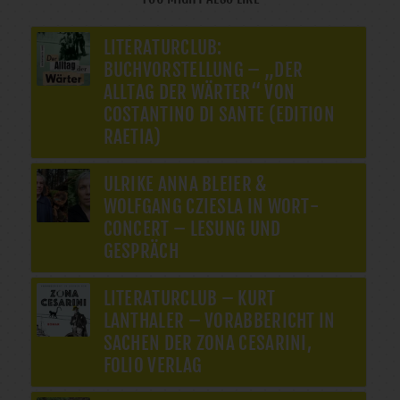
LITERATURCLUB:
BUCHVORSTELLUNG – „DER
ALLTAG DER WÄRTER“ VON
COSTANTINO DI SANTE (EDITION
RAETIA)
ULRIKE ANNA BLEIER &
WOLFGANG CZIESLA IN WORT-
CONCERT – LESUNG UND
GESPRÄCH
LITERATURCLUB – KURT
LANTHALER – VORABBERICHT IN
SACHEN DER ZONA CESARINI,
FOLIO VERLAG