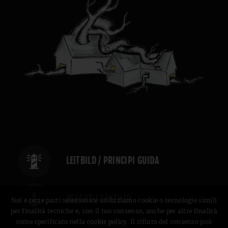
LEITBILD / PRINCIPI GUIDA
STATUT / STATUTO
Noi e terze parti selezionate utilizziamo cookie o tecnologie simili
per finalità tecniche e, con il tuo consenso, anche per altre finalità
come specificato nella
cookie policy
. Il rifiuto del consenso può