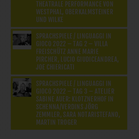
THEATRALE PERFORMANCE VON
WESTPHAL, OBERKALMSTEINER
UND WILKE
SPRACHSPIELE / LINGUAGGI IN
GIOCO 2022 – TAG 2 – VILLA
FREISCHÜTZ ANNE MARIE
PIRCHER, LUCIO GIUDICEANDREA,
JOE CHIERICATI
SPRACHSPIELE / LINGUAGGI IN
GIOCO 2022 – TAG 3 – ATELIER
SABINE AUER: KLOTZNERHOF IN
SCHENNA/VERDINS JÖRG
ZEMMLER, SARA NOTARISTEFANO,
MARTIN TROGER