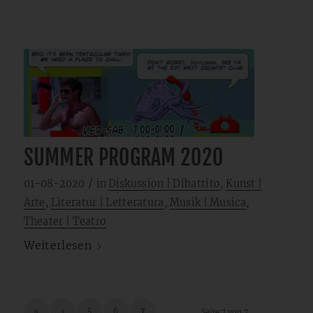
SUMMER PROGRAM 2020
/
01-08-2020
in
Diskussion | Dibattito
,
Kunst |
Arte
,
Literatur | Letteratura
,
Musik | Musica
,
Theater | Teatro
Weiterlesen
«
‹
5
6
7
Seite 7 von 7