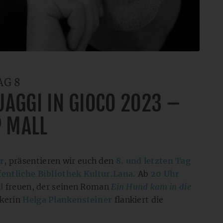
AG 8
UAGGI IN GIOCO 2023 –
P MALL
r
, präsentieren wir euch den
8. und letzten Tag
fentliche Bibliothek Kultur.Lana.
Ab
20 Uhr
l
freuen, der seinen Roman
Ein Hund kam in die
ikerin
Helga Plankensteiner
flankiert die