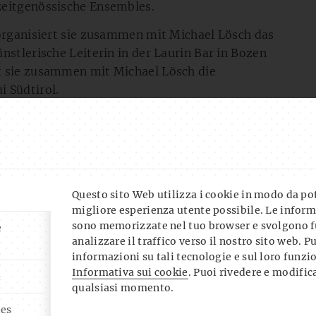
zeitgenössische Ensembles.
 organisiert sie zusammen mit Michael Lösch das
nstlerische Leiterin in der Laurin Bar in Bozen
t sie zusammen mit Michael Lösch die
 Südtirol.
Questo sito Web utilizza i cookie in modo da pote
migliore esperienza utente possibile. Le inform
sono memorizzate nel tuo browser e svolgono f
e
analizzare il traffico verso il nostro sito web. P
ARE IT!
informazioni su tali tecnologie e sul loro funz
Informativa sui cookie
. Puoi rivedere e modifica
i
qualsiasi momento.
ies