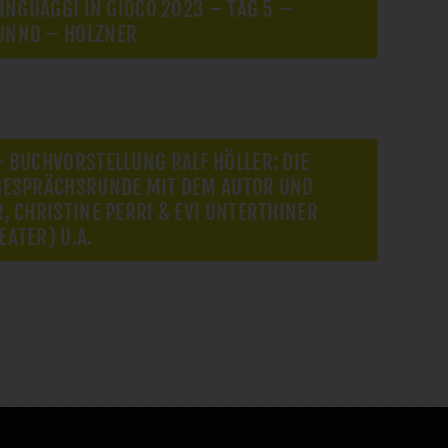
LINGUAGGI IN GIOCO 2023 – TAG 5 –
UNNO – HOLZNER
 BUCHVORSTELLUNG RALF HÖLLER: DIE
GESPRÄCHSRUNDE MIT DEM AUTOR UND
, CHRISTINE PERRI & EVI UNTERTHINER
ATER) U.A.