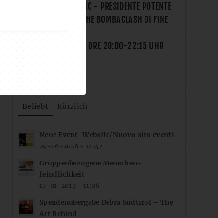
SHARE YOUR MUSIC - PRESIDENTE POTENTE
(SPÄTSOMMERLICHE BOMBACLASH DI FINE
ESTATE)
FR., 21.08.2026
- ORE
20:00
-
22:15
UHR
Beliebt
Kürzlich
Neue Event-Website/Nuovo sito eventi
29-06-2026 - 14:42
Gruppenbezogene Menschen-
feindlichkeit
17-01-2019 - 11:06
Spendenübergabe Debra Südtirol – The
Art Behind