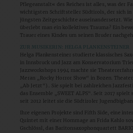
Pflegeanstalt« des Reiches ist alles, was der Fa
wichtigsten Schriftsteller Südtirols, der sic
jüngsten Zeitgeschichte auseinandersetzt. Wie 
überlebt man ein kollektives Trauma? Ein bewe
Trauer eines Kindes um seinen Bruder nachgeh
ZUR MUSIKERIN: HELGA PLANKENSTEINER
Helga Plankensteiner studierte klassisches S
in Innsbruck und Jazz am Konservatorium Trien
Jazzworkshops 1994 machte sie Theatererfahru
Meran „Rocky Horror Show“ in Bozen. Theater
„Ab Jetzt“).. Sie spielt bei zahlreichen Jazzfes
das Ensemble „SWEET ALPS“. Seit 2017 spielt
seit 2012 leitet sie die Südtiroler Jugendbigban
Ihre eigenen Projekte sind Fifth Side, eine in
Quintet mit einer Hommage an Frida Kahlo so
Gschlössl, das Baritonsaxophonquartett BARI