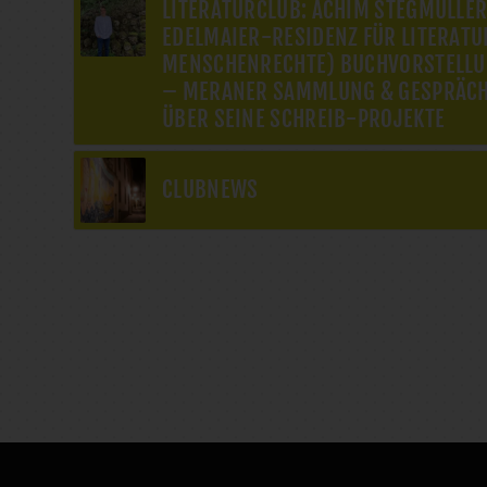
LITERATURCLUB: ACHIM STEGMÜLLER
EDELMAIER-RESIDENZ FÜR LITERATU
MENSCHENRECHTE) BUCHVORSTELLUN
– MERANER SAMMLUNG & GESPRÄCH
ÜBER SEINE SCHREIB-PROJEKTE
CLUBNEWS