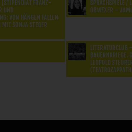
 (STIPENDIAT FRANZ-
SPRACHSPIELE / 
R UND
OBWEXER – JAM
G: VON HÄNGEN FALLEN
 MIT SONJA STEGER
LITERATURCLUB –
BAUERNKRIEGE. 
LEOPOLD STEURER
(TEATROZAPPATHE