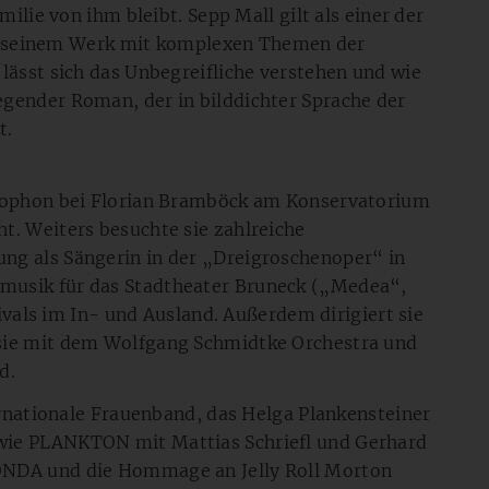
milie von ihm bleibt. Sepp Mall gilt als einer der
h in seinem Werk mit komplexen Themen der
lässt sich das Unbegreifliche verstehen und wie
gender Roman, der in bilddichter Sprache der
t.
axophon bei Florian Bramböck am Konservatorium
t. Weiters besuchte sie zahlreiche
ng als Sängerin in der „Dreigroschenoper“ in
musik für das Stadtheater Bruneck („Medea“,
tivals im In- und Ausland. Außerdem dirigiert sie
 sie mit dem Wolfgang Schmidtke Orchestra und
d.
ternationale Frauenband, das Helga Plankensteiner
wie PLANKTON mit Mattias Schriefl und Gerhard
ONDA und die Hommage an Jelly Roll Morton