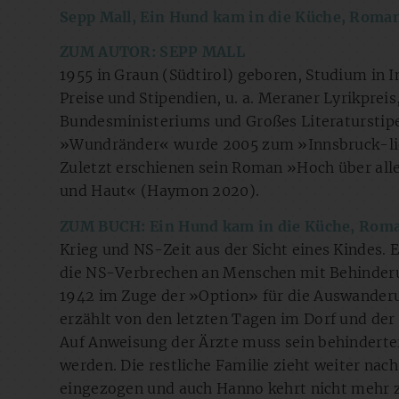
Sepp Mall, Ein Hund kam in die Küche, Rom
ZUM AUTOR: SEPP MALL
1955 in Graun (Südtirol) geboren, Studium in In
Preise und Stipendien, u. a. Meraner Lyrikprei
Bundesministeriums und Großes Literaturstip
»Wundränder« wurde 2005 zum »Innsbruck-lies
Zuletzt erschienen sein Roman »Hoch über al
und Haut« (Haymon 2020).
ZUM BUCH: Ein Hund kam in die Küche, Roma
Krieg und NS-Zeit aus der Sicht eines Kindes.
die NS-Verbrechen an Menschen mit Behinderun
1942 im Zuge der »Option» für die Auswanderun
erzählt von den letzten Tagen im Dorf und der
Auf Anweisung der Ärzte muss sein behinderter
werden. Die restliche Familie zieht weiter nac
eingezogen und auch Hanno kehrt nicht mehr zu