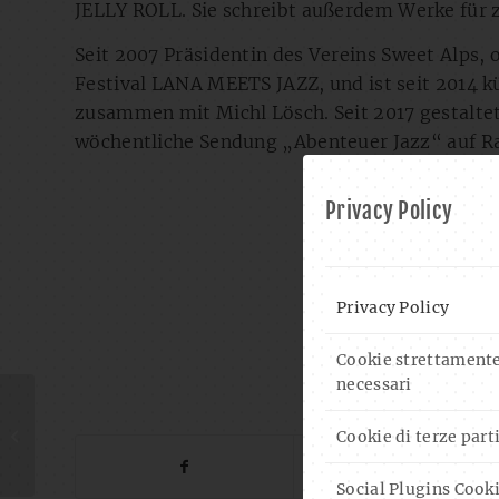
JELLY ROLL. Sie schreibt außerdem Werke für 
Seit 2007 Präsidentin des Vereins Sweet Alps,
Festival LANA MEETS JAZZ, und ist seit 2014 kü
zusammen mit Michl Lösch. Seit 2017 gestalte
wöchentliche Sendung „Abenteuer Jazz“ auf Rai
Privacy Policy
Privacy Policy
Cookie strettament
necessari
SH
CLUBNEWS
Cookie di terze part
Social Plugins Cook