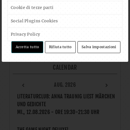
Cookie di terze parti
FOLLOW US ON FACEBOOK
Social Plugins Cookies
Privacy Policy
Accetta tutto
Rifiuta tutto
Salva impostazioni
CALENDAR
AUG. 2026
LITERATURCLUB: ANNA TRAUNIG LIEST MÄRCHEN
UND GEDICHTE
MI., 12.08.2026
- ORE
19:30
-
21:30
UHR
THE GAME NIGHT DELUXE!