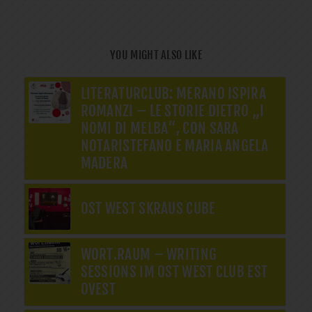
YOU MIGHT ALSO LIKE
LITERATURCLUB: MERANO ISPIRA
ROMANZI – LE STORIE DIETRO „I
NOMI DI MELBA“, CON SARA
NOTARISTEFANO E MARIA ANGELA
MADERA
OST WEST SKRAUS CUBE
WORT.RAUM – WRITING
SESSIONS IM OST WEST CLUB EST
OVEST