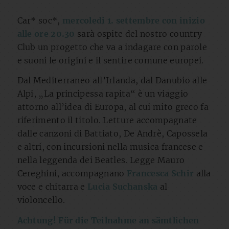
Car* soc*,
mercoledi 1. settembre con inizio
alle ore 20.30
sarà ospite del nostro country
Club un progetto che va a indagare con parole
e suoni le origini e il sentire comune europei.
Dal Mediterraneo all’Irlanda, dal Danubio alle
Alpi, „La principessa rapita“ è un viaggio
attorno all’idea di Europa, al cui mito greco fa
riferimento il titolo. Letture accompagnate
dalle canzoni di Battiato, De Andrè, Capossela
e altri, con incursioni nella musica francese e
nella leggenda dei Beatles. Legge Mauro
Cereghini, accompagnano
Francesca Schir
alla
voce e chitarra e
Lucia Suchanska
al
violoncello.
Achtung! Für die Teilnahme an sämtlichen