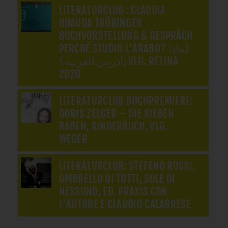
LITERATURCLUB : CLAUDIA
RHAUDA TRÖBINGER
BUCHVORSTELLUNG & GESPRÄCH
PERCHÉ STUDIO L’ARABO? لماذا
أدرس العربية؟, VLG. RETINA
2020
LITERATURCLUB BUCHPREMIERE:
DORIS ZELGER – DIE SIEBEN
RABEN, KINDERBUCH, VLG.
WEGER
LITERATURCLUB: STEFANO ROSSI,
OMBRELLO DI TUTTI, SOLE DI
NESSUNO, ED. PRAXIS CON
L’AUTORE E CLAUDIO CALABRESE