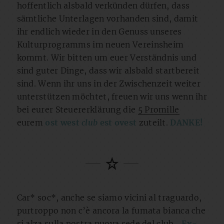
hoffentlich alsbald verkünden dürfen, dass
sämtliche Unterlagen vorhanden sind, damit
ihr endlich wieder in den Genuss unseres
Kulturprogramms im neuen Vereinsheim
kommt. Wir bitten um euer Verständnis und
sind guter Dinge, dass wir alsbald startbereit
sind. Wenn ihr uns in der Zwischenzeit weiter
unterstützen möchtet, freuen wir uns wenn ihr
bei eurer Steuererklärung die
5 Promille
eurem
ost west
club
est ovest
zuteilt.
DANKE!
Car* soc*, anche se siamo vicini al traguardo,
purtroppo non c’è ancora la fumata bianca che
si alza sulla nostra nuova sede del club
„Ex-