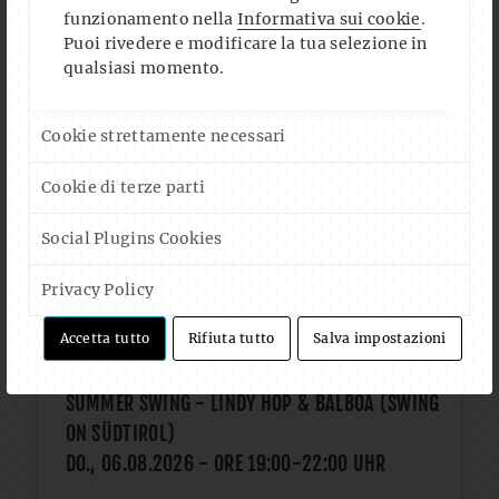
FOLLOW US ON FACEBOOK
funzionamento nella
Informativa sui cookie
.
Puoi rivedere e modificare la tua selezione in
qualsiasi momento.
Cookie strettamente necessari
Cookie di terze parti
CALENDAR
Social Plugins Cookies
AUG. 2026
Privacy Policy
YOGA AL CLUB (CON GIUSEPPE ARENA)
DO., 06.08.2026
- ORE
18:30
-
20:00
UHR
Accetta tutto
Rifiuta tutto
Salva impostazioni
SUMMER SWING - LINDY HOP & BALBOA (SWING
ON SÜDTIROL)
DO., 06.08.2026
- ORE
19:00
-
22:00
UHR