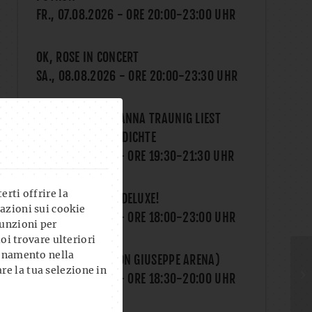
FR., 07.08.2026
- ORE
20:00
-
23:00
UHR
OK, ROSE IN CONCERT
SA., 08.08.2026
- ORE
20:00
-
23:30
UHR
LITERATURCLUB: ANNA TRAUNIG LIEST
MÄRCHEN UND GEDICHTE
MI., 12.08.2026
- ORE
19:30
-
21:30
UHR
rti offrire la
THE GAME NIGHT DELUXE!
azioni sui cookie
DO., 13.08.2026
- ORE
18:00
-
23:00
UHR
unzioni per
uoi trovare ulteriori
ionamento nella
YOGA AL CLUB (CON GIUSEPPE ARENA)
re la tua selezione in
DO., 13.08.2026
- ORE
18:30
-
20:00
UHR