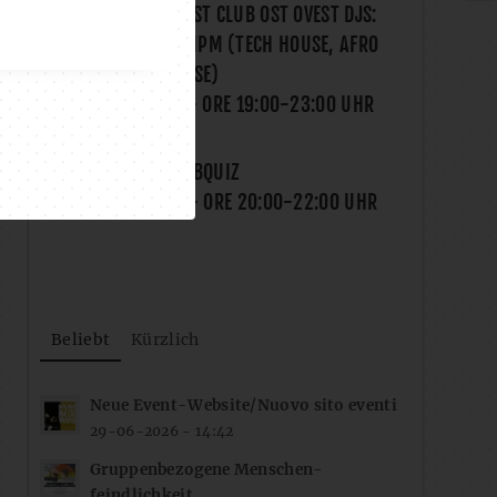
ONELIFE X OST WEST CLUB OST OVEST DJS:
MATALUYA & SAMPM (TECH HOUSE, AFRO
HOUSE, DEEP HOUSE)
SA., 15.08.2026
- ORE
19:00
-
23:00
UHR
FROG I BLED?! PUBQUIZ
MI., 19.08.2026
- ORE
20:00
-
22:00
UHR
Beliebt
Kürzlich
Neue Event-Website/Nuovo sito eventi
29-06-2026 - 14:42
Gruppenbezogene Menschen-
feindlichkeit