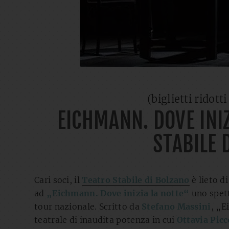
(biglietti ridott
EICHMANN. DOVE INI
STABILE 
Cari soci, il
Teatro Stabile di Bolzano
è lieto d
ad
„Eichmann. Dove inizia la notte“
uno spett
tour nazionale. Scritto da
Stefano Massini
, „E
teatrale di inaudita potenza in cui
Ottavia Picc