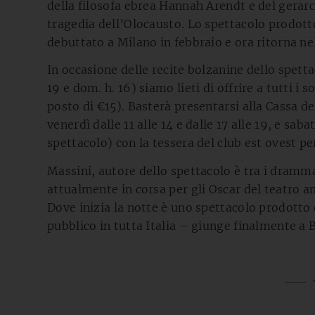
della filosofa ebrea Hannah Arendt e del gerar
tragedia dell’Olocausto. Lo spettacolo prodotto
debuttato a Milano in febbraio e ora ritorna nel
In occasione delle recite bolzanine dello spetta
19 e dom. h. 16) siamo lieti di offrire a tutti i s
posto di €15). Basterà presentarsi alla Cassa d
venerdì dalle 11 alle 14 e dalle 17 alle 19, e saba
spettacolo) con la tessera del club est ovest pe
Massini, autore dello spettacolo è tra i drammat
attualmente in corsa per gli Oscar del teatro 
Dove inizia la notte è uno spettacolo prodotto 
pubblico in tutta Italia – giunge finalmente a 