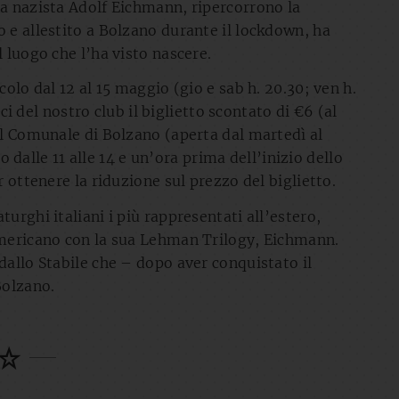
ca nazista Adolf Eichmann, ripercorrono la
 e allestito a Bolzano durante il lockdown, ha
 luogo che l’ha visto nascere.
colo dal 12 al 15 maggio (gio e sab h. 20.30; ven h.
oci del nostro club il biglietto scontato di €6 (al
el Comunale di Bolzano (aperta dal martedì al
to dalle 11 alle 14 e un’ora prima dell’inizio dello
r ottenere la riduzione sul prezzo del biglietto.
urghi italiani i più rappresentati all’estero,
americano con la sua Lehman Trilogy, Eichmann.
dallo Stabile che – dopo aver conquistato il
Bolzano.