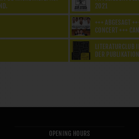
ND.
2021
+++ ABGESAGT ++
CONCERT +++ CAN
LITERATURCLUB 
DER PUBLIKATIO
OPENING HOURS