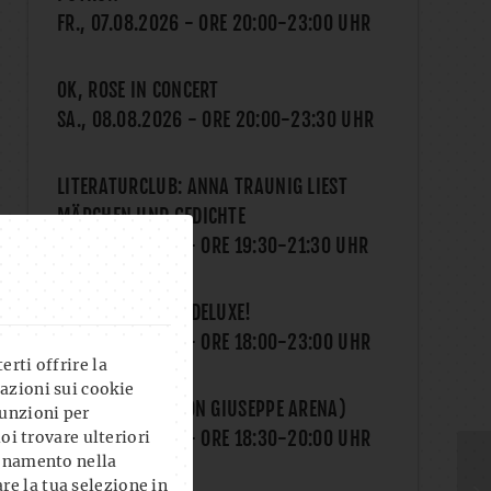
FR., 07.08.2026
- ORE
20:00
-
23:00
UHR
OK, ROSE IN CONCERT
SA., 08.08.2026
- ORE
20:00
-
23:30
UHR
LITERATURCLUB: ANNA TRAUNIG LIEST
MÄRCHEN UND GEDICHTE
MI., 12.08.2026
- ORE
19:30
-
21:30
UHR
THE GAME NIGHT DELUXE!
DO., 13.08.2026
- ORE
18:00
-
23:00
UHR
rti offrire la
azioni sui cookie
YOGA AL CLUB (CON GIUSEPPE ARENA)
unzioni per
DO., 13.08.2026
- ORE
18:30
-
20:00
UHR
uoi trovare ulteriori
ionamento nella
re la tua selezione in