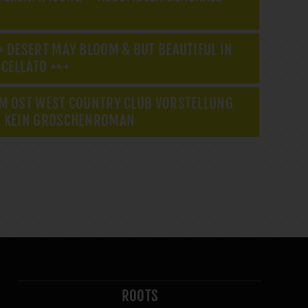
+ DESERT MAY BLOOM & BUT BEAUTIFUL IN
CELLATO +++
IM OST WEST COUNTRY CLUB VORSTELLUNG
N KEIN GROSCHENROMAN
ROOTS