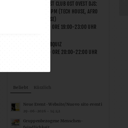
ONELIFE X OST WEST CLUB OST OVEST DJS:
MATALUYA & SAMPM (TECH HOUSE, AFRO
HOUSE, DEEP HOUSE)
SA., 15.08.2026
- ORE
19:00
-
23:00
UHR
FROG I BLED?! PUBQUIZ
MI., 19.08.2026
- ORE
20:00
-
22:00
UHR
Beliebt
Kürzlich
Neue Event-Website/Nuovo sito eventi
29-06-2026 - 14:42
Gruppenbezogene Menschen-
feindlichkeit