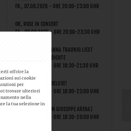
FR., 07.08.2026
- ORE
20:00
-
23:00
UHR
OK, ROSE IN CONCERT
SA., 08.08.2026
- ORE
20:00
-
23:30
UHR
LITERATURCLUB: ANNA TRAUNIG LIEST
MÄRCHEN UND GEDICHTE
MI., 12.08.2026
- ORE
19:30
-
21:30
UHR
rti offrire la
azioni sui cookie
THE GAME NIGHT DELUXE!
unzioni per
DO., 13.08.2026
- ORE
18:00
-
23:00
UHR
uoi trovare ulteriori
ionamento nella
re la tua selezione in
YOGA AL CLUB (CON GIUSEPPE ARENA)
DO., 13.08.2026
- ORE
18:30
-
20:00
UHR