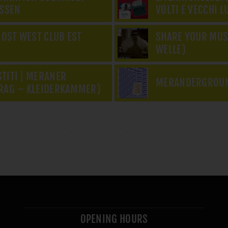
SSEN
VOLTI E VECCHI L
 OST WEST CLUB EST
SHARE YOUR MUS
WELLE)
TITI | MERANER
MERANDERGROU
RAG – KLEIDERKAMMER)
OPENING HOURS