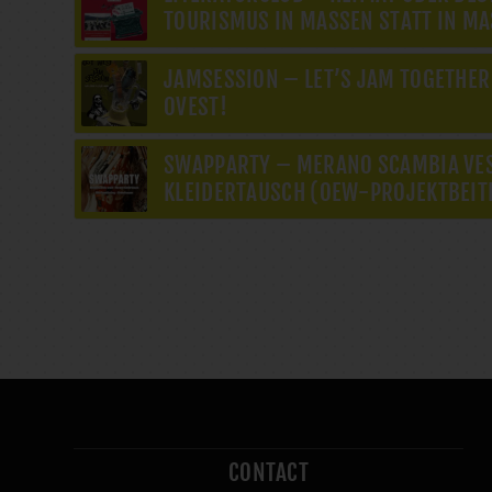
TOURISMUS IN MASSEN STATT IN MA
JAMSESSION – LET’S JAM TOGETHER
OVEST!
SWAPPARTY – MERANO SCAMBIA VES
KLEIDERTAUSCH (OEW-PROJEKTBEIT
CONTACT