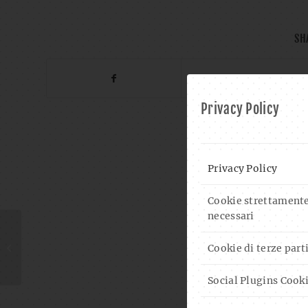
SH
Privacy Policy
Privacy Policy
Cookie strettament
necessari
LITERATURCLUB:
GONTRAN PEER, UND
Cookie di terze part
WIR, DIE LEBEN –
KLANG-SKULPTUR:
Social Plugins Cook
UTE...