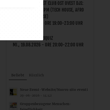
ONELIFE X OST WEST CLUB OST OVEST DJS:
MATALUYA & SAMPM (TECH HOUSE, AFRO
HOUSE, DEEP HOUSE)
SA., 15.08.2026
- ORE
19:00
-
23:00
UHR
FROG I BLED?! PUBQUIZ
MI., 19.08.2026
- ORE
20:00
-
22:00
UHR
Beliebt
Kürzlich
Neue Event-Website/Nuovo sito eventi
29-06-2026 - 14:42
Gruppenbezogene Menschen-
feindlichkeit