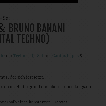
-Set
&
BRUNO BANANI
NTAL TECHNO)
Uhr
ein
Techno-DJ-Set
mit
Canins Lupus
&
us, der sich festsetzt.
achsen im Hintergrund und übernehmen langsam
innerhalb eines konstanten Grooves.