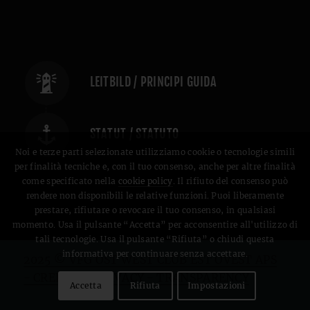
LEITBILD / PRINCIPI GUIDA
STATUT / STATUTO
Noi e terze parti selezionate utilizziamo cookie o tecnologie simili
per finalità tecniche e, con il tuo consenso, anche per altre finalità
come specificato nella
cookie policy
. Il rifiuto del consenso può
rendere non disponibili le relative funzioni. Puoi liberamente
prestare, rifiutare o revocare il tuo consenso, in qualsiasi
momento. Usa il pulsante “Accetta” per acconsentire all'utilizzo di
tali tecnologie. Usa il pulsante “Rifiuta” o chiudi questa
informativa per continuare senza accettare.
2025 © VFG OST WEST CLUB EST OVEST APS
- CREDITS
-
PRIVACY
-
TRANSPARENCY
Accetta
Rifiuta
Impostazioni