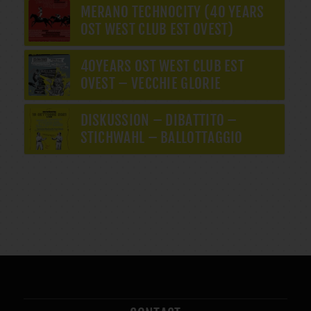
MERANO TECHNOCITY (40 YEARS
OST WEST CLUB EST OVEST)
40YEARS OST WEST CLUB EST
OVEST – VECCHIE GLORIE
DISKUSSION – DIBATTITO –
STICHWAHL – BALLOTTAGGIO