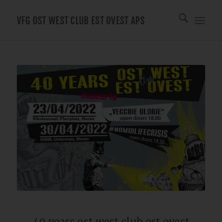
VFG OST WEST CLUB EST OVEST APS
40 years ost west club est ovest