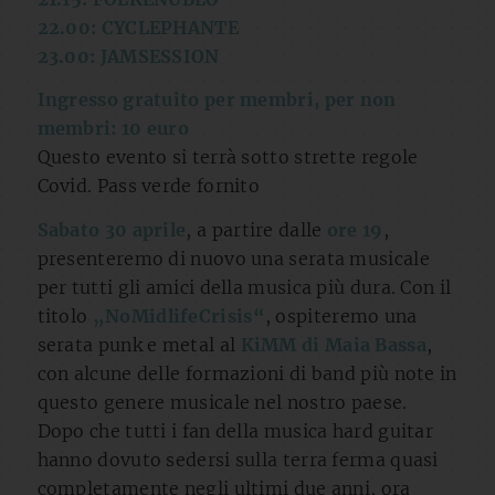
22.00: CYCLEPHANTE
23.00: JAMSESSION
Ingresso gratuito per membri, per non
membri: 10 euro
Questo evento si terrà sotto strette regole
Covid. Pass verde fornito
Sabato 30 aprile
, a partire dalle
ore 19
,
presenteremo di nuovo una serata musicale
per tutti gli amici della musica più dura. Con il
titolo
„NoMidlifeCrisis“
, ospiteremo una
serata punk e metal al
KiMM di Maia Bassa
,
con alcune delle formazioni di band più note in
questo genere musicale nel nostro paese.
Dopo che tutti i fan della musica hard guitar
hanno dovuto sedersi sulla terra ferma quasi
completamente negli ultimi due anni, ora