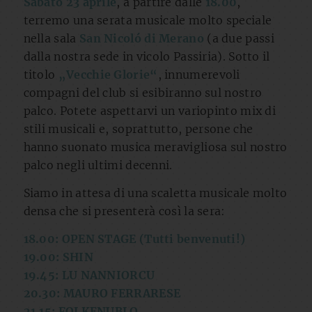
Sabato 23 aprile
, a partire dalle
18.00
,
terremo una serata musicale molto speciale
nella sala
San Nicoló di Merano
(a due passi
dalla nostra sede in vicolo Passiria). Sotto il
titolo
„Vecchie Glorie“
, innumerevoli
compagni del club si esibiranno sul nostro
palco. Potete aspettarvi un variopinto mix di
stili musicali e, soprattutto, persone che
hanno suonato musica meravigliosa sul nostro
palco negli ultimi decenni.
Siamo in attesa di una scaletta musicale molto
densa che si presenterà così la sera:
18.00: OPEN STAGE (Tutti benvenuti!)
19.00: SHIN
19.45: LU NANNIORCU
20.30: MAURO FERRARESE
21.15: FOLKENUBLO