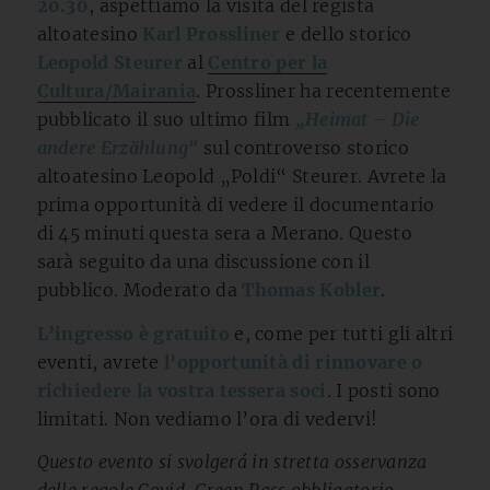
20.30
, aspettiamo la visita del regista
altoatesino
Karl Prossliner
e dello storico
Leopold Steurer
al
Centro per la
Cultura/Mairania
. Prossliner ha recentemente
pubblicato il suo ultimo film
„Heimat – Die
andere Erzählung“
sul controverso storico
altoatesino Leopold „Poldi“ Steurer. Avrete la
prima opportunità di vedere il documentario
di 45 minuti questa sera a Merano. Questo
sarà seguito da una discussione con il
pubblico. Moderato da
Thomas Kobler
.
L’ingresso è gratuito
e, come per tutti gli altri
eventi, avrete
l’opportunità di rinnovare o
richiedere la vostra tessera soci
. I posti sono
limitati. Non vediamo l’ora di vedervi!
Questo evento si svolgerá in stretta osservanza