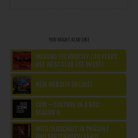
YOU MIGHT ALSO LIKE
MERANO TECHNOCITY (40 YEARS
OST WEST CLUB EST OVEST)
NEW WEBSITE ONLINE!
COW – CULTURE IN A BOX:
SEASON II
MITGLIEDSCHAFT IN PRÄSENZ
UND KARTENVORVERKAUF