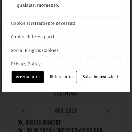
qualsiasi momento.
Auf Instagram folgen
Mehr laden
Cookie strettamente necessari
Cookie di terze parti
FOLLOW US ON FACEBOOK
Social Plugins Cookies
Privacy Policy
Accetta tutto
Rifiuta tutto
Salva impostazioni
CALENDAR
AUG. 2026
OK, ROSE IN CONCERT
SA., 08.08.2026
- ORE
20:00
-
23:30
UHR