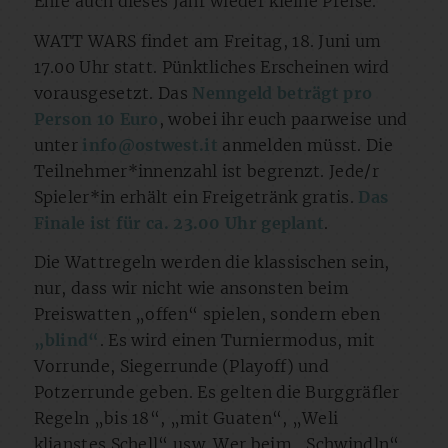
Ehre auch dieses Jahr wieder kleine Preise.
WATT WARS findet am Freitag, 18. Juni um
17.00 Uhr statt. Pünktliches Erscheinen wird
vorausgesetzt. Das
Nenngeld beträgt pro
Person 10 Euro
, wobei ihr euch paarweise und
unter
info@ostwest.it
anmelden müsst. Die
Teilnehmer*innenzahl ist begrenzt. Jede/r
Spieler*in erhält ein Freigetränk gratis.
Das
Finale ist für ca. 23.00 Uhr geplant
.
Die Wattregeln werden die klassischen sein,
nur, dass wir nicht wie ansonsten beim
Preiswatten „offen“ spielen, sondern eben
„blind“
. Es wird einen Turniermodus, mit
Vorrunde, Siegerrunde (Playoff) und
Potzerrunde geben. Es gelten die Burggräfler
Regeln „bis 18“, „mit Guaten“, „Weli
klianstes Schell“ usw. Wer beim „Schwindln“