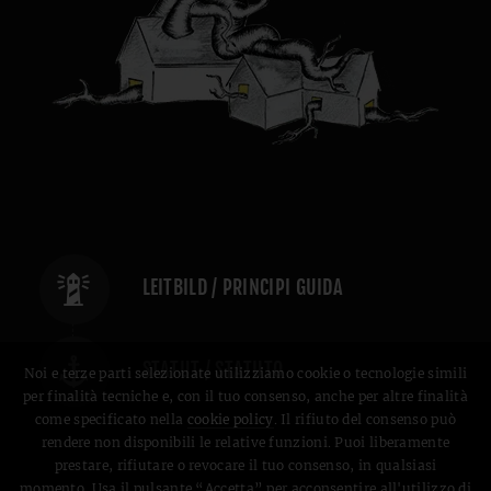
LEITBILD / PRINCIPI GUIDA
STATUT / STATUTO
Noi e terze parti selezionate utilizziamo cookie o tecnologie simili
per finalità tecniche e, con il tuo consenso, anche per altre finalità
come specificato nella
cookie policy
. Il rifiuto del consenso può
rendere non disponibili le relative funzioni. Puoi liberamente
prestare, rifiutare o revocare il tuo consenso, in qualsiasi
momento. Usa il pulsante “Accetta” per acconsentire all'utilizzo di