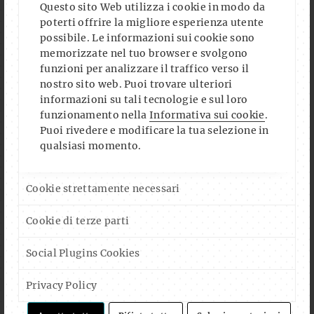
Questo sito Web utilizza i cookie in modo da
poterti offrire la migliore esperienza utente
SUMMER SWING - LINDY HOP & BALBOA (SWING ON
possibile. Le informazioni sui cookie sono
SÜDTIROL)
memorizzate nel tuo browser e svolgono
DO., 06.08.2026
- ORE
19:00
-
22:00
UHR
funzioni per analizzare il traffico verso il
nostro sito web. Puoi trovare ulteriori
informazioni su tali tecnologie e sul loro
SHARE YOUR MUSIC - BATTLE ARENA VS. POTRON
funzionamento nella
Informativa sui cookie
.
FR., 07.08.2026
- ORE
20:00
-
23:00
UHR
Puoi rivedere e modificare la tua selezione in
qualsiasi momento.
OK, ROSE IN CONCERT
SA., 08.08.2026
- ORE
20:00
-
23:30
UHR
Cookie strettamente necessari
LITERATURCLUB: ANNA TRAUNIG LIEST MÄRCHEN UND
Cookie di terze parti
GEDICHTE
Social Plugins Cookies
MI., 12.08.2026
- ORE
19:30
-
21:30
UHR
Privacy Policy
THE GAME NIGHT DELUXE!