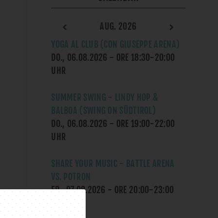
AUG. 2026
YOGA AL CLUB (CON GIUSEPPE ARENA)
DO., 06.08.2026
- ORE
18:30
-
20:00
UHR
SUMMER SWING - LINDY HOP &
BALBOA (SWING ON SÜDTIROL)
DO., 06.08.2026
- ORE
19:00
-
22:00
UHR
SHARE YOUR MUSIC - BATTLE ARENA
VS. POTRON
FR., 07.08.2026
- ORE
20:00
-
23:00
UHR