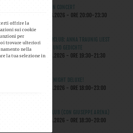
OK, ROSE IN CONCERT
SA., 08.08.2026
- ORE
20:00
-
23:30
UHR
rti offrire la
azioni sui cookie
unzioni per
LITERATURCLUB: ANNA TRAUNIG LIEST
uoi trovare ulteriori
MÄRCHEN UND GEDICHTE
ionamento nella
MI., 12.08.2026
- ORE
19:30
-
21:30
re la tua selezione in
UHR
THE GAME NIGHT DELUXE!
DO., 13.08.2026
- ORE
18:00
-
23:00
UHR
YOGA AL CLUB (CON GIUSEPPE ARENA)
DO., 13.08.2026
- ORE
18:30
-
20:00
UHR