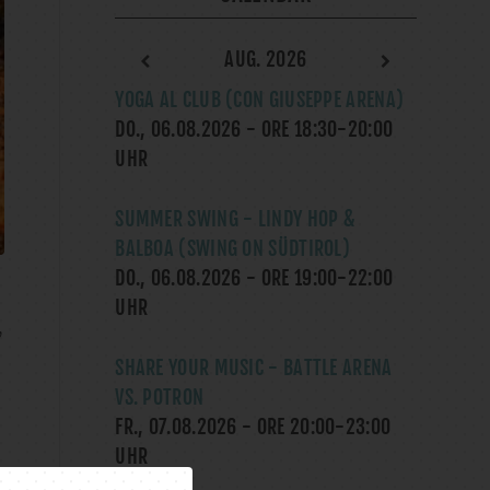
AUG. 2026
YOGA AL CLUB (CON GIUSEPPE ARENA)
DO., 06.08.2026
- ORE
18:30
-
20:00
UHR
SUMMER SWING - LINDY HOP &
BALBOA (SWING ON SÜDTIROL)
DO., 06.08.2026
- ORE
19:00
-
22:00
UHR
,
SHARE YOUR MUSIC - BATTLE ARENA
VS. POTRON
FR., 07.08.2026
- ORE
20:00
-
23:00
UHR