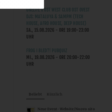
ONELIFE X OST WEST CLUB OST OVEST
DJS: MATALUYA & SAMPM (TECH
HOUSE, AFRO HOUSE, DEEP HOUSE)
SA., 15.08.2026
- ORE
19:00
-
23:00
UHR
FROG I BLED?! PUBQUIZ
MI., 19.08.2026
- ORE
20:00
-
22:00
UHR
Beliebt
Kürzlich
Neue Event-Website/Nuovo sito