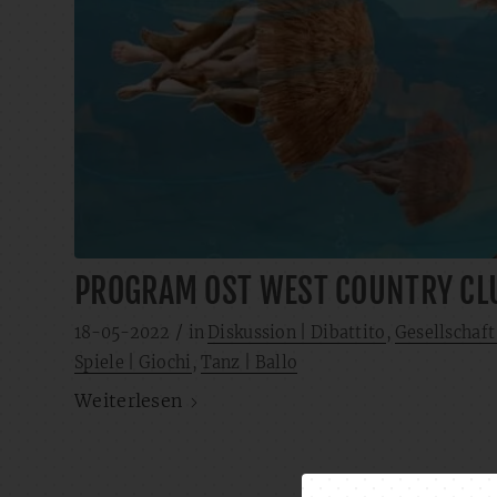
PROGRAM OST WEST COUNTRY CL
/
18-05-2022
in
Diskussion | Dibattito
,
Gesellschaft
Spiele | Giochi
,
Tanz | Ballo
Weiterlesen