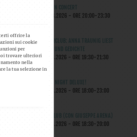
OK, ROSE IN CONCERT
SA., 08.08.2026
- ORE
20:00
-
23:30
UHR
rti offrire la
LITERATURCLUB: ANNA TRAUNIG LIEST
azioni sui cookie
MÄRCHEN UND GEDICHTE
unzioni per
uoi trovare ulteriori
MI., 12.08.2026
- ORE
19:30
-
21:30
ionamento nella
UHR
re la tua selezione in
THE GAME NIGHT DELUXE!
DO., 13.08.2026
- ORE
18:00
-
23:00
UHR
YOGA AL CLUB (CON GIUSEPPE ARENA)
DO., 13.08.2026
- ORE
18:30
-
20:00
UHR