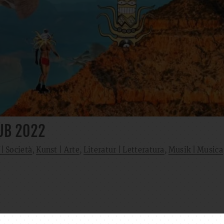
UB 2022
 | Società
,
Kunst | Arte
,
Literatur | Letteratura
,
Musik | Musica