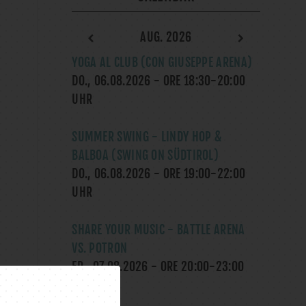
AUG. 2026
YOGA AL CLUB (CON GIUSEPPE ARENA)
DO., 06.08.2026
- ORE
18:30
-
20:00
UHR
SUMMER SWING - LINDY HOP &
BALBOA (SWING ON SÜDTIROL)
DO., 06.08.2026
- ORE
19:00
-
22:00
UHR
SHARE YOUR MUSIC - BATTLE ARENA
VS. POTRON
FR., 07.08.2026
- ORE
20:00
-
23:00
UHR