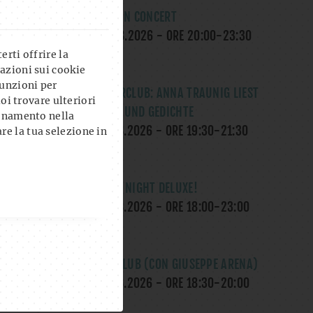
OK, ROSE IN CONCERT
SA., 08.08.2026
- ORE
20:00
-
23:30
UHR
rti offrire la
azioni sui cookie
unzioni per
LITERATURCLUB: ANNA TRAUNIG LIEST
uoi trovare ulteriori
MÄRCHEN UND GEDICHTE
ionamento nella
MI., 12.08.2026
- ORE
19:30
-
21:30
re la tua selezione in
UHR
THE GAME NIGHT DELUXE!
DO., 13.08.2026
- ORE
18:00
-
23:00
UHR
YOGA AL CLUB (CON GIUSEPPE ARENA)
DO., 13.08.2026
- ORE
18:30
-
20:00
UHR