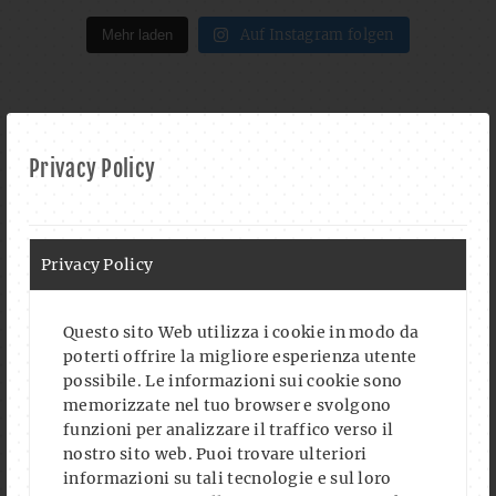
Auf Instagram folgen
Mehr laden
FOLLOW US ON FACEBOOK
Privacy Policy
Privacy Policy
CALENDAR
Questo sito Web utilizza i cookie in modo da
poterti offrire la migliore esperienza utente
possibile. Le informazioni sui cookie sono
AUG. 2026
memorizzate nel tuo browser e svolgono
OK, ROSE IN CONCERT
funzioni per analizzare il traffico verso il
SA., 08.08.2026
- ORE
20:00
-
23:30
UHR
nostro sito web. Puoi trovare ulteriori
informazioni su tali tecnologie e sul loro