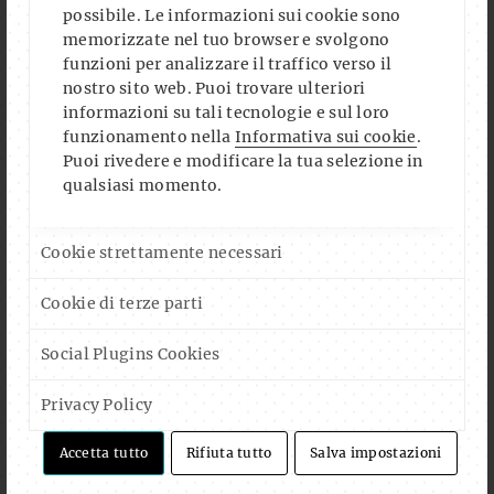
TONI HALLER PIXNER STELLT SEIN HAUPTWERK VOR:
possibile. Le informazioni sui cookie sono
DIE MANGO: UNGESCHÄLT, POESIE & PROSA AUS
memorizzate nel tuo browser e svolgono
funzioni per analizzare il traffico verso il
EUROPA, AMERIKA UND ASIEN (1978-2025) ES LIEST:
nostro sito web. Puoi trovare ulteriori
SONJA STEGER - OSWALD WALDNER LIEST NEUE PROSA
informazioni su tali tecnologie e sul loro
MI., 05.08.2026
- ORE
19:30
-
21:30
UHR
funzionamento nella
Informativa sui cookie
.
Puoi rivedere e modificare la tua selezione in
qualsiasi momento.
YOGA AL CLUB (CON GIUSEPPE ARENA)
DO., 06.08.2026
- ORE
18:30
-
20:00
UHR
Cookie strettamente necessari
SUMMER SWING - LINDY HOP & BALBOA (SWING ON
Cookie di terze parti
SÜDTIROL)
DO., 06.08.2026
- ORE
19:00
-
22:00
UHR
Social Plugins Cookies
SHARE YOUR MUSIC - BATTLE ARENA VS. POTRON
Privacy Policy
FR., 07.08.2026
- ORE
20:00
-
23:00
UHR
Accetta tutto
Rifiuta tutto
Salva impostazioni
OK, ROSE IN CONCERT