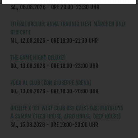
SA., 08.08.2026
- ORE
20:00
-
23:30
UHR
LITERATURCLUB: ANNA TRAUNIG LIEST MÄRCHEN UND
GEDICHTE
MI., 12.08.2026
- ORE
19:30
-
21:30
UHR
THE GAME NIGHT DELUXE!
DO., 13.08.2026
- ORE
18:00
-
23:00
UHR
YOGA AL CLUB (CON GIUSEPPE ARENA)
DO., 13.08.2026
- ORE
18:30
-
20:00
UHR
ONELIFE X OST WEST CLUB OST OVEST DJS: MATALUYA
& SAMPM (TECH HOUSE, AFRO HOUSE, DEEP HOUSE)
SA., 15.08.2026
- ORE
19:00
-
23:00
UHR