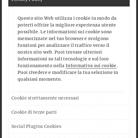
FOLLOW US ON FACEBOOK
Questo sito Web utilizza i cookie in modo da
poterti offrire la migliore esperienza utente
possibile. Le informazioni sui cookie sono
memorizzate nel tuo browser e svolgono
funzioni per analizzare il traffico verso il
CALENDAR
nostro sito web. Puoi trovare ulteriori
informazioni su tali tecnologie e sul loro
funzionamento nella
Informativa sui cookie
.
AUG. 2026
Puoi rivedere e modificare la tua selezione in
qualsiasi momento.
YOGA AL CLUB (CON GIUSEPPE ARENA)
DO., 06.08.2026
- ORE
18:30
-
20:00
UHR
Cookie strettamente necessari
SUMMER SWING - LINDY HOP & BALBOA (SWING ON
Cookie di terze parti
SÜDTIROL)
DO., 06.08.2026
- ORE
19:00
-
22:00
UHR
Social Plugins Cookies