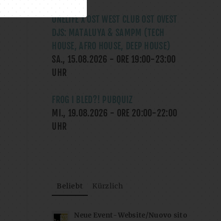
ONELIFE X OST WEST CLUB OST OVEST
DJS: MATALUYA & SAMPM (TECH
HOUSE, AFRO HOUSE, DEEP HOUSE)
SA., 15.08.2026
- ORE
19:00
-
23:00
UHR
FROG I BLED?! PUBQUIZ
MI., 19.08.2026
- ORE
20:00
-
22:00
UHR
Beliebt
Kürzlich
Neue Event-Website/Nuovo sito