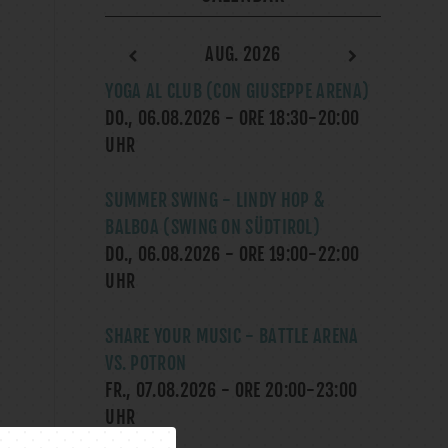
AUG. 2026
YOGA AL CLUB (CON GIUSEPPE ARENA)
DO., 06.08.2026
- ORE
18:30
-
20:00
UHR
SUMMER SWING - LINDY HOP &
BALBOA (SWING ON SÜDTIROL)
DO., 06.08.2026
- ORE
19:00
-
22:00
UHR
SHARE YOUR MUSIC - BATTLE ARENA
VS. POTRON
FR., 07.08.2026
- ORE
20:00
-
23:00
UHR