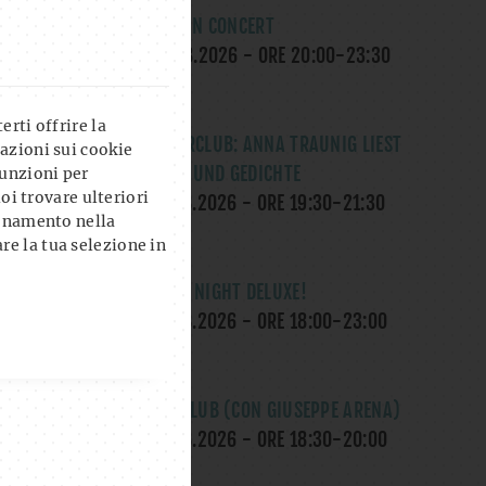
OK, ROSE IN CONCERT
SA., 08.08.2026
- ORE
20:00
-
23:30
UHR
rti offrire la
LITERATURCLUB: ANNA TRAUNIG LIEST
azioni sui cookie
MÄRCHEN UND GEDICHTE
unzioni per
uoi trovare ulteriori
MI., 12.08.2026
- ORE
19:30
-
21:30
ionamento nella
UHR
re la tua selezione in
THE GAME NIGHT DELUXE!
DO., 13.08.2026
- ORE
18:00
-
23:00
UHR
YOGA AL CLUB (CON GIUSEPPE ARENA)
DO., 13.08.2026
- ORE
18:30
-
20:00
UHR