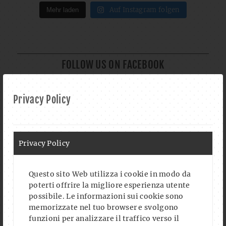
Auf Instagram folgen
Mehr laden
FOLLOW US ON FACEBOOK
Privacy Policy
CALENDAR
Privacy Policy
AUG. 2026
Questo sito Web utilizza i cookie in modo da
poterti offrire la migliore esperienza utente
SHARE YOUR MUSIC - BATTLE ARENA VS. POTRON
possibile. Le informazioni sui cookie sono
FR., 07.08.2026
- ORE
20:00
-
23:00
UHR
memorizzate nel tuo browser e svolgono
funzioni per analizzare il traffico verso il