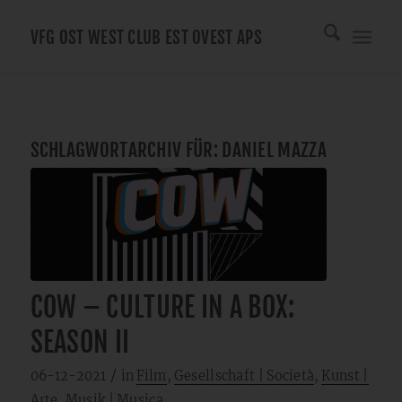
VFG OST WEST CLUB EST OVEST APS
SCHLAGWORTARCHIV FÜR:
DANIEL MAZZA
COW – CULTURE IN A BOX:
SEASON II
/
06-12-2021
in
Film
,
Gesellschaft | Società
,
Kunst |
Arte
,
Musik | Musica