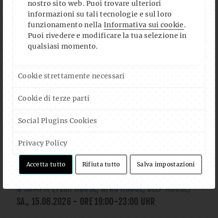
OK, ROSE IN CONCERT
nostro sito web. Puoi trovare ulteriori
informazioni su tali tecnologie e sul loro
SA., 08.08.2026
- ORE
20:00
-
23:30
UHR
funzionamento nella
Informativa sui cookie
.
Puoi rivedere e modificare la tua selezione in
LITERATURCLUB: ANNA TRAUNIG LIEST MÄRCHEN UND
qualsiasi momento.
GEDICHTE
MI., 12.08.2026
- ORE
19:30
-
21:30
UHR
Cookie strettamente necessari
THE GAME NIGHT DELUXE!
Cookie di terze parti
DO., 13.08.2026
- ORE
18:00
-
23:00
UHR
Social Plugins Cookies
YOGA AL CLUB (CON GIUSEPPE ARENA)
Privacy Policy
DO., 13.08.2026
- ORE
18:30
-
20:00
UHR
Accetta tutto
Rifiuta tutto
Salva impostazioni
ONELIFE X OST WEST CLUB OST OVEST DJS: MATALUYA
& SAMPM (TECH HOUSE, AFRO HOUSE, DEEP HOUSE)
SA., 15.08.2026
- ORE
19:00
-
23:00
UHR