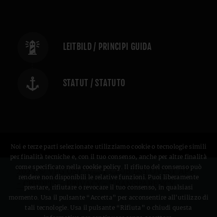
LEITBILD / PRINCIPI GUIDA
STATUT / STATUTO
Noi e terze parti selezionate utilizziamo cookie o tecnologie simili
per finalità tecniche e, con il tuo consenso, anche per altre finalità
come specificato nella
cookie policy
. Il rifiuto del consenso può
2025 © VFG OST WEST CLUB EST OVEST APS
rendere non disponibili le relative funzioni. Puoi liberamente
- CREDITS
-
PRIVACY
-
TRANSPARENCY
prestare, rifiutare o revocare il tuo consenso, in qualsiasi
momento. Usa il pulsante “Accetta” per acconsentire all'utilizzo di
tali tecnologie. Usa il pulsante “Rifiuta” o chiudi questa