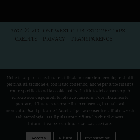
2025 © VFG OST WEST CLUB EST OVEST APS
- CREDITS
-
PRIVACY
-
TRANSPARENCY
Noi e terze parti selezionate utilizziamo cookie o tecnologie simili
per finalità tecniche e, con il tuo consenso, anche per altre finalità
come specificato nella
cookie policy
. Il rifiuto del consenso può
rendere non disponibili le relative funzioni. Puoi liberamente
prestare, rifiutare o revocare il tuo consenso, in qualsiasi
momento. Usa il pulsante “Accetta” per acconsentire all'utilizzo di
tali tecnologie. Usa il pulsante “Rifiuta” o chiudi questa
informativa per continuare senza accettare.
Accetta
Rifiuta
Impostazioni