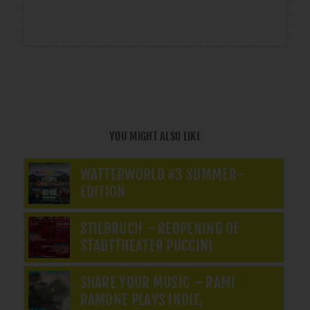
YOU MIGHT ALSO LIKE
WATTERWORLD #3 SUMMER-
EDITION
STILBRUCH – REOPENING OF
STADTTHEATER PUCCINI
SHARE YOUR MUSIC – RAMI
RAMONE PLAYS INDIE,