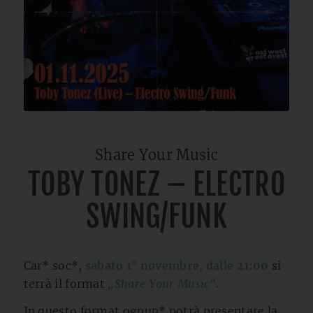
Share Your Music
TOBY TONEZ – ELECTRO
SWING/FUNK
Car* soc*,
sabato 1° novembre, dalle 21:00
si
terrà il format
„Share Your Music“.
In questo format ognun* potrà presentare la