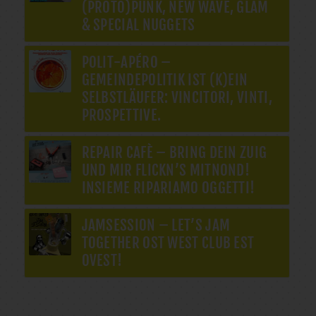
(PROTO)PUNK, NEW WAVE, GLAM
& SPECIAL NUGGETS
POLIT-APÉRO –
GEMEINDEPOLITIK IST (K)EIN
SELBSTLÄUFER: VINCITORI, VINTI,
PROSPETTIVE.
REPAIR CAFÈ – BRING DEIN ZUIG
UND MIR FLICKN’S MITNOND!
INSIEME RIPARIAMO OGGETTI!
JAMSESSION – LET’S JAM
TOGETHER OST WEST CLUB EST
OVEST!