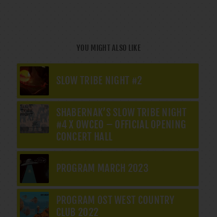
YOU MIGHT ALSO LIKE
SLOW TRIBE NIGHT #2
SHABERNAK’S SLOW TRIBE NIGHT
#4 X OWCEO – OFFICIAL OPENING
CONCERT HALL
PROGRAM MARCH 2023
PROGRAM OST WEST COUNTRY
CLUB 2022