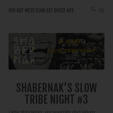
VFG OST WEST CLUB EST OVEST APS
SHABERNAK’S SLOW
TRIBE NIGHT #3
Liebe Mitglieder, vor ungefähr drei Jahren