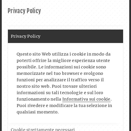
Privacy Policy
Privacy Policy
Questo sito Web utilizza i cookie in modo da
poterti offrire la migliore esperienza utente
possibile. Le informazioni sui cookie sono
memorizzate nel tuo browser e svolgono
Auf Instagram folgen
Mehr laden
funzioni per analizzare il traffico verso il
nostro sito web. Puoi trovare ulteriori
informazioni su tali tecnologie e sul loro
funzionamento nella
Informativa sui cookie
.
Puoi rivedere e modificare la tua selezione in
FOLLOW US ON FACEBOOK
qualsiasi momento.
Cookie strettamente necessari