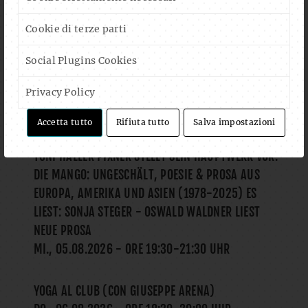
Cookie di terze parti
Social Plugins Cookies
CALENDAR
Privacy Policy
AUG. 2026
Accetta tutto
Rifiuta tutto
Salva impostazioni
LITERATURCLUB: BUCHVORSTELLUNG UND GESPRÄCH
TONI HALLER PIXNER STELLT SEIN HAUPTWERK VOR:
DIE MANGO: UNGESCHÄLT, POESIE & PROSA AUS
EUROPA, AMERIKA UND ASIEN (1978-2025) ES
LIEST: SONJA STEGER - OSWALD WALDNER LIEST
NEUE PROSA
MI., 05.08.2026
- ORE
19:30
-
21:30
UHR
YOGA AL CLUB (CON GIUSEPPE ARENA)