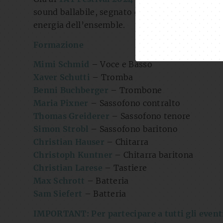
sound ballabile, segnato da influenze diverse (
energia dell’ensemble.
Formazione
Mimi Schmid
– Voce e Basso
Xaver Schutti
– Tromba
Benni Buchberger
– Trombone
Maria Pixner
– Sassofono contralto
Thomas Greiderer
– Sassofono tenore
Simon Strobl
– Sassofono baritono
Christian Hauser
– Chitarra
Christoph Kuntner
– Chitarra baritona
Christian Larese
– Tastiere
Max Schrott
– Batteria
Sam Siefert
– Batteria
IMPORTANT: Per partecipare a tutti gli eventi