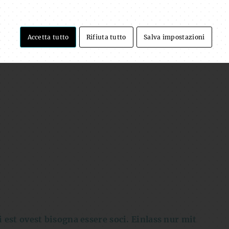
afrobeat, rock, hip hop
) e dagli assoli pieni di
Accetta tutto
Rifiuta tutto
Salva impostazioni
 est ovest bisogna essere soci. Einlass nur mit