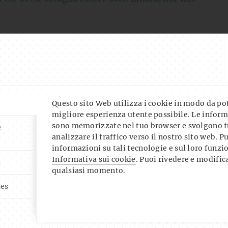
 jazz di 11 musicisti proveniente da Innsbruck, si
ation”
nuovamente dal vivo sui palchi
Questo sito Web utilizza i cookie in modo da pote
tazione e il nuovo album
“Realization”
, in uscita il
migliore esperienza utente possibile. Le inform
sono memorizzate nel tuo browser e svolgono f
00
il gruppo sarà dal vivo da noi all’
ost west club
e
analizzare il traffico verso il nostro sito web. P
informazioni su tali tecnologie e sul loro funz
Informativa sui cookie
. Puoi rivedere e modifica
a con tutta la sua energia sulle scene di lingua
i
qualsiasi momento.
ncerti in Germania, Austria e Italia. I nuovi brani
ies
rt
, ma anche dal chitarrista
Christian Hauser
e
l sassofono baritono, una seconda batteria
nergia, emozione ed estasi dei live.
siasmato con estratti del nuovo programma: un