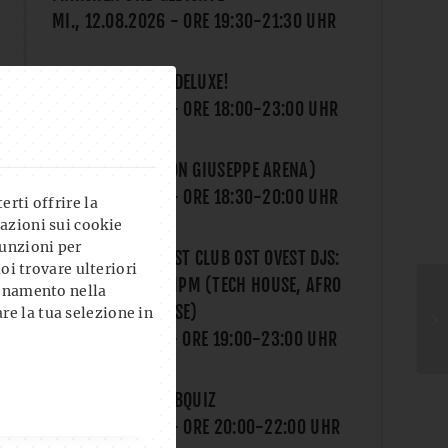
MI., 12.08.2026
- ORE
19:30
-
21:30
UHR
THE GAME NIGHT DELUXE!
DO., 13.08.2026
- ORE
18:00
-
23:00
UHR
YOGA AL CLUB (CON GIUSEPPE ARENA)
DO., 13.08.2026
- ORE
18:30
-
20:00
UHR
rti offrire la
azioni sui cookie
unzioni per
ONELIFE X OST WEST CLUB OST OVEST DJS:
uoi trovare ulteriori
MATALUYA & SAMPM (TECH HOUSE, AFRO
ionamento nella
HOUSE, DEEP HOUSE)
re la tua selezione in
SA., 15.08.2026
- ORE
19:00
-
23:00
UHR
FROG I BLED?! PUBQUIZ
MI., 19.08.2026
- ORE
20:00
-
22:00
UHR