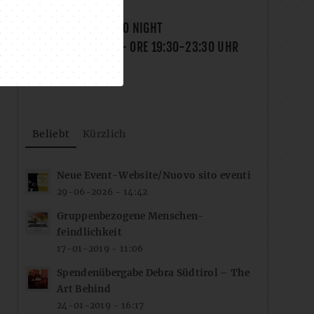
SUMMER CALCETTO NIGHT
DO., 20.08.2026
- ORE
19:30
-
23:30
UHR
Beliebt
Kürzlich
Neue Event-Website/Nuovo sito eventi
29-06-2026 - 14:42
Gruppenbezogene Menschen-
feindlichkeit
17-01-2019 - 11:06
Spendenübergabe Debra Südtirol – The
Art Behind
24-01-2019 - 16:17