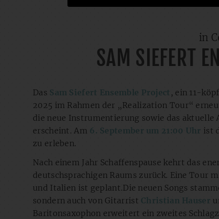
in C
SAM SIEFERT E
Das
Sam Siefert Ensemble Project
, ein 11-köp
2025 im Rahmen der „Realization Tour“ erneut 
die neue Instrumentierung sowie das aktuell
erscheint. Am
6. September um 21:00 Uhr
ist 
zu erleben.
Nach einem Jahr Schaffenspause kehrt das ene
deutschsprachigen Raums zurück. Eine Tour mi
und Italien ist geplant.Die neuen Songs stam
sondern auch von Gitarrist
Christian Hauser
u
Baritonsaxophon erweitert ein zweites Schlag