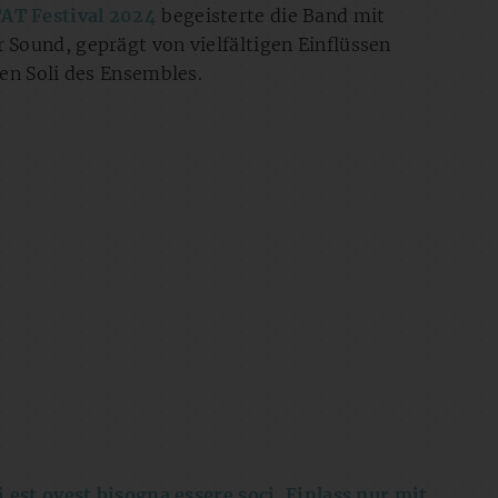
AT Festival 2024
begeisterte die Band mit
Sound, geprägt von vielfältigen Einflüssen
en Soli des Ensembles.
 est ovest bisogna essere soci. Einlass nur mit