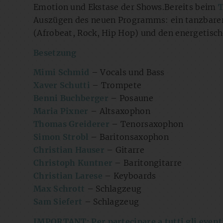
Emotion und Ekstase der Shows.Bereits beim
T
Auszügen des neuen Programms: ein tanzbarer 
(Afrobeat, Rock, Hip Hop) und den energetisch
Besetzung
Mimi Schmid
– Vocals und Bass
Xaver Schutti
– Trompete
Benni Buchberger
– Posaune
Maria Pixner
– Altsaxophon
Thomas Greiderer
– Tenorsaxophon
Simon Strobl
– Baritonsaxophon
Christian Hauser
– Gitarre
Christoph Kuntner
– Baritongitarre
Christian Larese
– Keyboards
Max Schrott
– Schlagzeug
Sam Siefert
– Schlagzeug
IMPORTANT: Per partecipare a tutti gli eventi