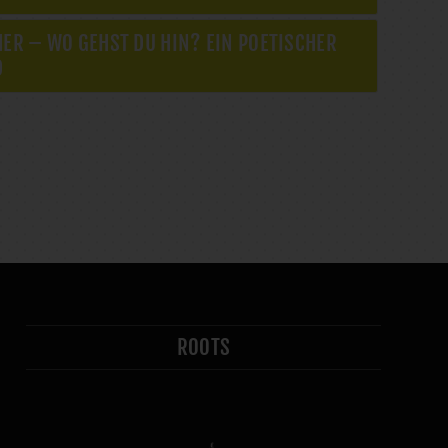
ER – WO GEHST DU HIN? EIN POETISCHER
D
ROOTS