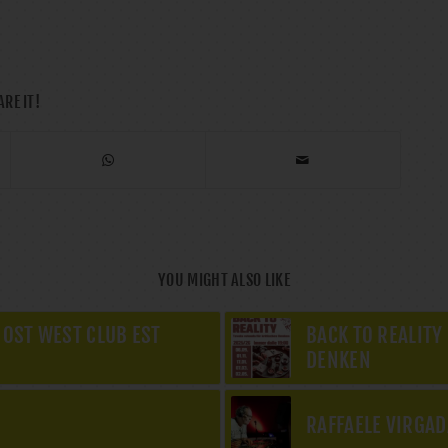
ARE IT!
YOU MIGHT ALSO LIKE
 OST WEST CLUB EST
BACK TO REALITY
DENKEN
RAFFAELE VIRGAD