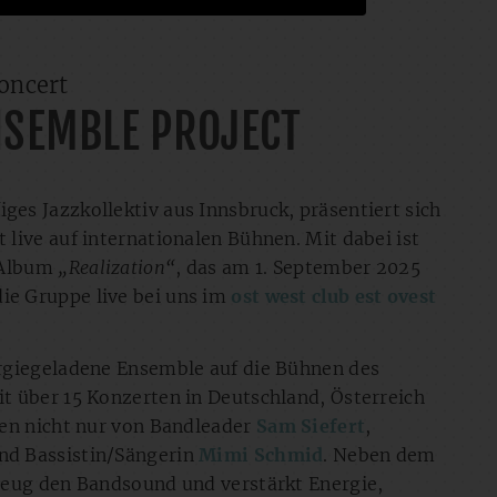
oncert
NSEMBLE PROJECT
figes Jazzkollektiv aus Innsbruck, präsentiert sich
live auf internationalen Bühnen. Mit dabei ist
e Album
„Realization“
, das am 1. September 2025
die Gruppe live bei uns im
ost west club est ovest
rgiegeladene Ensemble auf die Bühnen des
t über 15 Konzerten in Deutschland, Österreich
men nicht nur von Bandleader
Sam Siefert
,
nd Bassistin/Sängerin
Mimi Schmid
. Neben dem
zeug den Bandsound und verstärkt Energie,