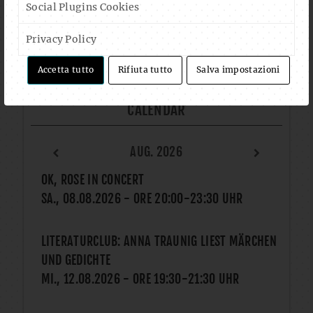
Social Plugins Cookies
Privacy Policy
Accetta tutto
Rifiuta tutto
Salva impostazioni
CALENDAR
AUG. 2026
OK, ROSE IN CONCERT
SA., 08.08.2026
- ORE
20:00
-
23:30
UHR
LITERATURCLUB: ANNA TRAUNIG LIEST MÄRCHEN
UND GEDICHTE
MI., 12.08.2026
- ORE
19:30
-
21:30
UHR