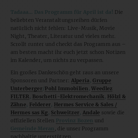
Tadaaa… Das Programm für April ist da!
Die
beliebten Veranstaltungsreihen dürfen
natürlich nicht fehlen: Live-Musik, Movie
Night, Theater, Literatur und vieles mehr.
Scrollt runter und checkt das Programm aus –
am besten macht ihr euch jetzt schon Notizen
im Kalender, um nichts zu verpassen.
Ein großes Dankeschön geht raus an unsere
Sponsoren und Partner:
Alperia
,
Gruppe
Unterberger
/
Pohl Immobilien
,
Weedlez
FILTER
,
Boschetti-Elektromechanik
,
Hölzl &
Zähne
,
Felderer
,
Hermes Service & Sales /
Hermes sas Kg
,
Schweitzer
,
Andale
sowie die
offiziellen Stellen
Provinz Bozen
und
Gemeinde Meran
, die unser Programm
nachhaltig unterstützen.