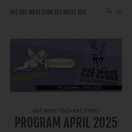
VFG OST WEST CLUB EST OVEST APS
ost west club est ovest
PROGRAM APRIL 2025