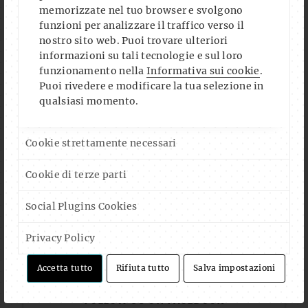
memorizzate nel tuo browser e svolgono
funzioni per analizzare il traffico verso il
nostro sito web. Puoi trovare ulteriori
informazioni su tali tecnologie e sul loro
funzionamento nella
Informativa sui cookie
.
Puoi rivedere e modificare la tua selezione in
qualsiasi momento.
Cookie strettamente necessari
Cookie di terze parti
Social Plugins Cookies
Auf Instagram folgen
Mehr laden
Privacy Policy
Accetta tutto
Rifiuta tutto
Salva impostazioni
FOLLOW US ON FACEBOOK