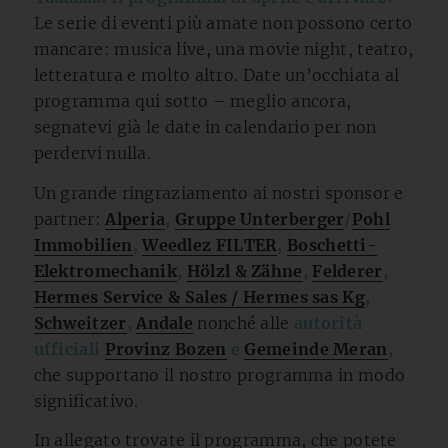
Le serie di eventi più amate non possono certo
mancare: musica live, una movie night, teatro,
letteratura e molto altro. Date un’occhiata al
programma qui sotto – meglio ancora,
segnatevi già le date in calendario per non
perdervi nulla.
Un grande ringraziamento ai nostri sponsor e
partner:
Alperia
,
Gruppe Unterberger
/
Pohl
Immobilien
,
Weedlez FILTER
,
Boschetti-
Elektromechanik
,
Hölzl & Zähne
,
Felderer
,
Hermes Service & Sales / Hermes sas Kg
,
Schweitzer
,
Andale
nonché alle
autorità
ufficiali
Provinz Bozen
e
Gemeinde Meran
,
che supportano il nostro programma in modo
significativo.
In allegato trovate il programma, che potete