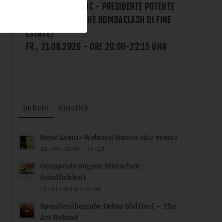
SHARE YOUR MUSIC - PRESIDENTE POTENTE
(SPÄTSOMMERLICHE BOMBACLASH DI FINE
ESTATE)
FR., 21.08.2026
- ORE
20:00
-
22:15
UHR
Beliebt
Kürzlich
Neue Event-Website/Nuovo sito eventi
29-06-2026 - 14:42
Gruppenbezogene Menschen-
feindlichkeit
17-01-2019 - 11:06
Spendenübergabe Debra Südtirol – The
Art Behind