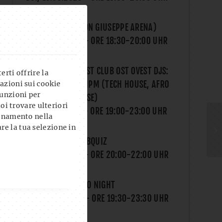
YOGA AL CLUB (CON GIUSEPPE ARENA)
DO., 13.08.2026
- ORE
18:30
-
20:00
UHR
ONELIFE X OST WEST CLUB OST OVEST DJS:
rti offrire la
MATALUYA & SAMPM (TECH HOUSE, AFRO
azioni sui cookie
unzioni per
HOUSE, DEEP HOUSE)
uoi trovare ulteriori
SA., 15.08.2026
- ORE
19:00
-
23:00
UHR
ionamento nella
re la tua selezione in
FROG I BLED?! PUBQUIZ
MI., 19.08.2026
- ORE
20:00
-
22:00
UHR
SUMMER CALCETTO NIGHT
DO., 20.08.2026
- ORE
19:30
-
23:30
UHR