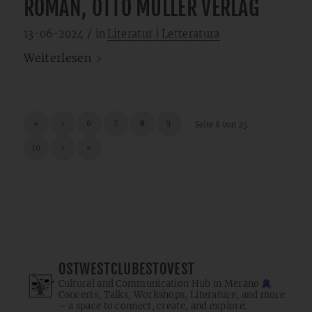
ROMAN, OTTO MÜLLER VERLAG
/
13-06-2024
in
Literatur | Letteratura
Weiterlesen
«
‹
6
7
8
9
Seite 8 von 25
10
›
»
OSTWESTCLUBESTOVEST
Cultural and Communication Hub in Merano
Concerts, Talks, Workshops, Literature, and more
– a space to connect, create, and explore.