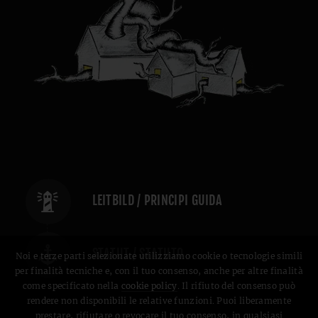
LEITBILD / PRINCIPI GUIDA
STATUT / STATUTO
Noi e terze parti selezionate utilizziamo cookie o tecnologie simili
per finalità tecniche e, con il tuo consenso, anche per altre finalità
come specificato nella
cookie policy
. Il rifiuto del consenso può
rendere non disponibili le relative funzioni. Puoi liberamente
prestare, rifiutare o revocare il tuo consenso, in qualsiasi