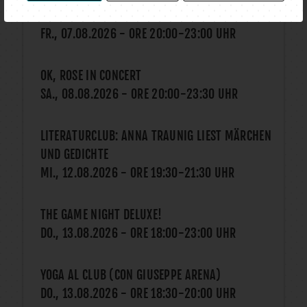
SHARE YOUR MUSIC - BATTLE ARENA VS. POTRON
FR., 07.08.2026
- ORE
20:00
-
23:00
UHR
OK, ROSE IN CONCERT
SA., 08.08.2026
- ORE
20:00
-
23:30
UHR
LITERATURCLUB: ANNA TRAUNIG LIEST MÄRCHEN
UND GEDICHTE
MI., 12.08.2026
- ORE
19:30
-
21:30
UHR
THE GAME NIGHT DELUXE!
DO., 13.08.2026
- ORE
18:00
-
23:00
UHR
YOGA AL CLUB (CON GIUSEPPE ARENA)
DO., 13.08.2026
- ORE
18:30
-
20:00
UHR