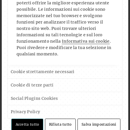
poterti offrire la migliore esperienza utente
possibile. Le informazioni sui cookie sono
memorizzate nel tuo browser e svolgono
funzioni per analizzare il traffico verso il
Auf Instagram folgen
Mehr laden
nostro sito web. Puoi trovare ulteriori
informazioni su tali tecnologie e sul loro
funzionamento nella
Informativa sui cookie
.
Puoi rivedere e modificare la tua selezione in
qualsiasi momento.
FOLLOW US ON FACEBOOK
Cookie strettamente necessari
Cookie di terze parti
Social Plugins Cookies
CALENDAR
Privacy Policy
AUG. 2026
Accetta tutto
Rifiuta tutto
Salva impostazioni