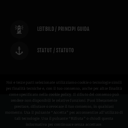
LEITBILD / PRINCIPI GUIDA
STATUT / STATUTO
Noi e terze parti selezionate utilizziamo cookie o tecnologie simili
per finalità tecniche e, con il tuo consenso, anche per altre finalità
come specificato nella
cookie policy
. Il rifiuto del consenso può
rendere non disponibili le relative funzioni. Puoi liberamente
2025 © VFG OST WEST CLUB EST OVEST APS
prestare, rifiutare o revocare il tuo consenso, in qualsiasi
- CREDITS
-
PRIVACY
-
TRANSPARENCY
momento. Usa il pulsante “Accetta” per acconsentire all'utilizzo di
tali tecnologie. Usa il pulsante “Rifiuta” o chiudi questa
informativa per continuare senza accettare.