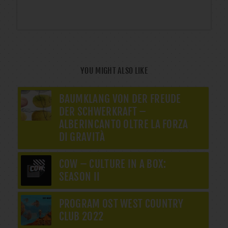
YOU MIGHT ALSO LIKE
BAUMKLANG VON DER FREUDE
DER SCHWERKRAFT –
ALBERINCANTO OLTRE LA FORZA
DI GRAVITÀ
COW – CULTURE IN A BOX:
SEASON II
PROGRAM OST WEST COUNTRY
CLUB 2022