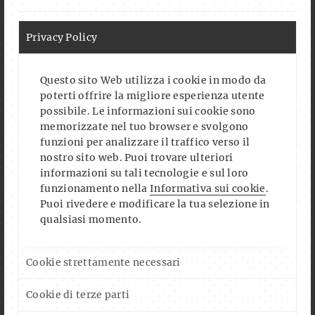
Privacy Policy
Auf Instagram folgen
Mehr laden
Questo sito Web utilizza i cookie in modo da
poterti offrire la migliore esperienza utente
possibile. Le informazioni sui cookie sono
FOLLOW US ON FACEBOOK
memorizzate nel tuo browser e svolgono
funzioni per analizzare il traffico verso il
nostro sito web. Puoi trovare ulteriori
informazioni su tali tecnologie e sul loro
funzionamento nella
Informativa sui cookie
.
Puoi rivedere e modificare la tua selezione in
qualsiasi momento.
CALENDAR
Cookie strettamente necessari
AUG. 2026
Cookie di terze parti
OK, ROSE IN CONCERT