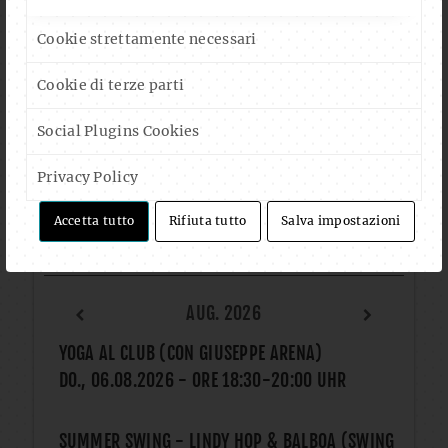
Cookie strettamente necessari
Cookie di terze parti
FOLLOW US ON FACEBOOK
Social Plugins Cookies
Privacy Policy
Accetta tutto
Rifiuta tutto
Salva impostazioni
CALENDAR
AUG. 2026
YOGA AL CLUB (CON GIUSEPPE ARENA)
DO., 06.08.2026
- ORE
18:30
-
20:00
UHR
SUMMER SWING - LINDY HOP & BALBOA (SWING